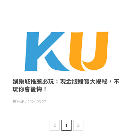
娛樂城推薦必玩：現金版骰寶大揭秘，不
玩你會後悔！
娛樂城
2024.03.27
1