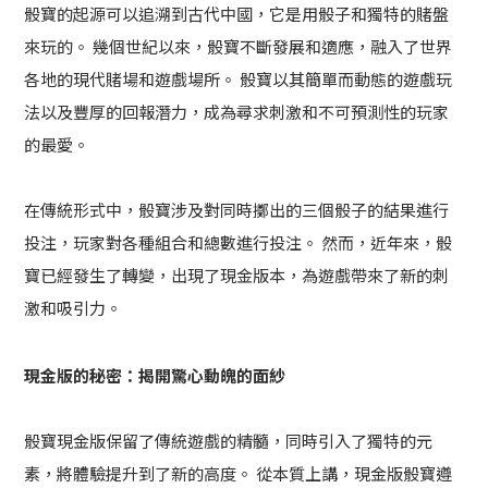
骰寶的起源可以追溯到古代中國，它是用骰子和獨特的賭盤
來玩的。 幾個世紀以來，骰寶不斷發展和適應，融入了世界
各地的現代賭場和遊戲場所。 骰寶以其簡單而動態的遊戲玩
法以及豐厚的回報潛力，成為尋求刺激和不可預測性的玩家
的最愛。
在傳統形式中，骰寶涉及對同時擲出的三個骰子的結果進行
投注，玩家對各種組合和總數進行投注。 然而，近年來，骰
寶已經發生了轉變，出現了現金版本，為遊戲帶來了新的刺
激和吸引力。
現金版的秘密：揭開驚心動魄的面紗
骰寶現金版保留了傳統遊戲的精髓，同時引入了獨特的元
素，將體驗提升到了新的高度。 從本質上講，現金版骰寶遵