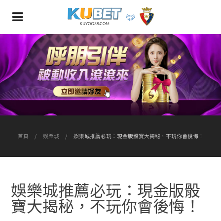
首頁
娛樂城
娛樂城推薦必玩：現金版骰寶大揭秘，不玩你會後悔！
娛樂城推薦必玩：現金版骰
寶大揭秘，不玩你會後悔！