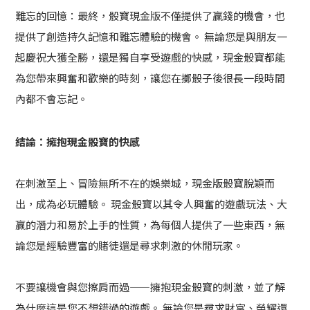
難忘的回憶：最終，骰寶現金版不僅提供了贏錢的機會，也
提供了創造持久記憶和難忘體驗的機會。 無論您是與朋友一
起慶祝大獲全勝，還是獨自享受遊戲的快感，現金骰寶都能
為您帶來興奮和歡樂的時刻，讓您在擲骰子後很長一段時間
內都不會忘記。
結論：擁抱現金骰寶的快感
在刺激至上、冒險無所不在的娛樂城，現金版骰寶脫穎而
出，成為必玩體驗。 現金骰寶以其令人興奮的遊戲玩法、大
贏的潛力和易於上手的性質，為每個人提供了一些東西，無
論您是經驗豐富的賭徒還是尋求刺激的休閒玩家。
不要讓機會與您擦肩而過——擁抱現金骰寶的刺激，並了解
為什麼這是您不想錯過的遊戲。 無論您是尋求財富、榮耀還