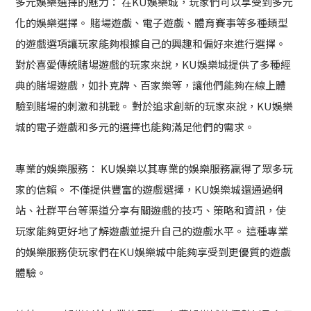
多元娛樂選擇的魅力： 在KU娛樂城，玩家們可以享受到多元
化的娛樂選擇。 賭場遊戲、電子遊戲、體育賽事等多種類型
的遊戲選項讓玩家能夠根據自己的興趣和偏好來進行選擇。
對於喜愛傳統賭場遊戲的玩家來說，KU娛樂城提供了多種經
典的賭場遊戲，如扑克牌、百家樂等，讓他們能夠在線上體
驗到賭場的刺激和挑戰。 對於追求創新的玩家來說，KU娛樂
城的電子遊戲和多元的選擇也能夠滿足他們的需求。
專業的娛樂服務： KU娛樂以其專業的娛樂服務贏得了眾多玩
家的信賴。 不僅提供豐富的遊戲選擇，KU娛樂城還通過網
站、社群平台等渠道分享有關遊戲的技巧、策略和資訊，使
玩家能夠更好地了解遊戲並提升自己的遊戲水平。 這種專業
的娛樂服務使玩家們在KU娛樂城中能夠享受到更優質的遊戲
體驗。