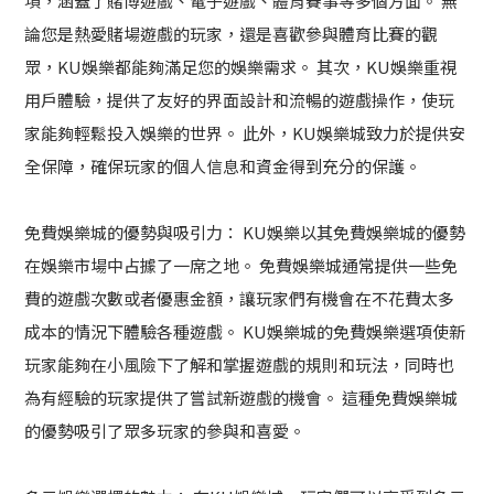
項，涵蓋了賭博遊戲、電子遊戲、體育賽事等多個方面。 無
論您是熱愛賭場遊戲的玩家，還是喜歡參與體育比賽的觀
眾，KU娛樂都能夠滿足您的娛樂需求。 其次，KU娛樂重視
用戶體驗，提供了友好的界面設計和流暢的遊戲操作，使玩
家能夠輕鬆投入娛樂的世界。 此外，KU娛樂城致力於提供安
全保障，確保玩家的個人信息和資金得到充分的保護。
免費娛樂城的優勢與吸引力： KU娛樂以其免費娛樂城的優勢
在娛樂市場中占據了一席之地。 免費娛樂城通常提供一些免
費的遊戲次數或者優惠金額，讓玩家們有機會在不花費太多
成本的情況下體驗各種遊戲。 KU娛樂城的免費娛樂選項使新
玩家能夠在小風險下了解和掌握遊戲的規則和玩法，同時也
為有經驗的玩家提供了嘗試新遊戲的機會。 這種免費娛樂城
的優勢吸引了眾多玩家的參與和喜愛。