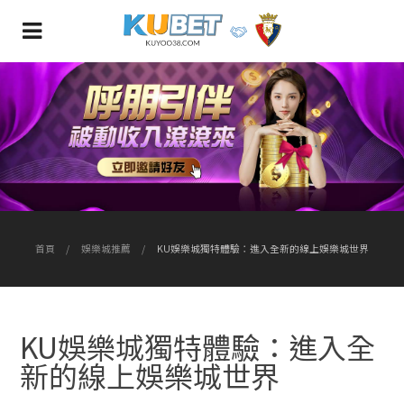
首頁
娛樂城推薦
KU娛樂城獨特體驗：進入全新的線上娛樂城世界
KU娛樂城獨特體驗：進入全
新的線上娛樂城世界