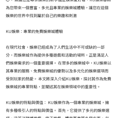
為您帶來一個豐富、多元且專業的娛樂城體驗，讓您在這個
娛樂的世界中找到屬於自己的樂趣和刺激
KU娛樂：專業的免費娛樂城體驗
在現代社會，娛樂已經成為了人們生活中不可或缺的一部
分，而娛樂城作為提供多種遊戲和活動的場所，正是滿足人
們娛樂需求的一個重要選擇。 在眾多的娛樂城中，KU娛樂以
其專業的服務、免費娛樂城的優勢以及多元化的娛樂選項而
受到玩家的熱愛。 本文將深入介紹KU娛樂，探討其作為免費
娛樂城的專業特點，並闡述其在娛樂領域中的重要性。
KU娛樂的特點與價值： KU娛樂作為一個專業的娛樂城，擁
有多種吸引人的特點與價值。 首先，它提供了多元的娛樂選