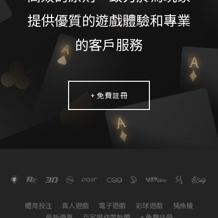
提供優質的遊戲體驗和專業
的客戶服務
+ 免費註冊
體育投注
真人遊戲
電子遊戲
彩球遊戲
捕魚機
最新優惠
百家樂作弊軟體
+ 免費註冊